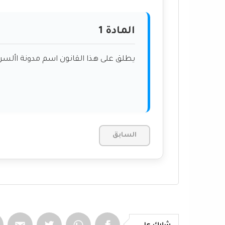
المادة 1
يطلق على هذا القانون اسم مدونة األسرة&#1548; ويشار إليها بعده باسم ال
السابق
شارك على